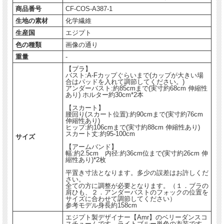
商品番号
CF-COS-A387-1
生地の素材
化学繊維
生産国
エジプト
色の種類
画像の通り
重量
-
【ブラ】
バスト:A-Fカップぐらいまで(カップが大きい場
合はパッドを入れて調節してください。)
アンダーバスト:約85cmまで(実寸約68cm 伸縮性
あり) ホルター約30cm*2本
【スカート】
腰回り(スカート位置):約90cmまで(実寸約76cm
伸縮性あり)
ヒップ:約106cmまで(実寸約88cm 伸縮性あり)
スカート丈:約95-100cm
サイズ
【アームバンド】
幅:約2.5cm 内径:約36cm位まで(実寸約26cm 伸
縮性あり)*2枚
平置き寸法となります。多少の誤差はお許しくだ
さい。
全ての方に調整が必要となります。（１．ブラの
肩ひも、２．アンダーバストのフォックの位置を
サイズに合わせて調節してください）
参考モデル身長約158cm
エジプト製デザイナー【Amr】のベリーダンスコ
スチュームです。ライトブルー単色の衣装です。