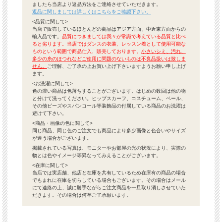
ましたら当店より返品方法をご連絡させていただきます。
返品に関しましては詳しくはこちらをご確認下さい。
<品質に関して>
当店で販売しているほとんどの商品はアジア方面、中近東方面からの
輸入品です。
品質につきましては我々が常識で考えている品質と比べ
ると劣ります。当店ではダンスの衣装、レッスン着として使用可能な
ものという範囲で商品仕入、販売しております。
小さいシミ、汚れ、
多少の糸のほつれなどご使用に問題のないものは不良品扱いは致しま
せん。
ご理解、ご了承の上お買い上げ下さいますようお願い申し上げ
ます。
<お洗濯に関して>
色の濃い商品は色落ちすることがございます。はじめの数回は他の物
と分けて洗ってください。ヒップスカーフ、コスチューム、ベール、
その他ビーズやスパンコール等装飾品の付属している商品のお洗濯は
避けて下さい。
<商品・画像の色に関して>
同じ商品、同じ色のご注文でも商品により多少画像と色合いやサイズ
が違う場合がございます。
掲載されている写真は、モニターやお部屋の光の状況により、実際の
物とは色やイメージ等異なってみえることがございます。
<在庫に関して>
当店では実店舗、他店と在庫を共有しているため在庫有の商品の場合
でもまれに在庫を切らしている場合もございます。その場合はメール
にて連絡の上、誠に勝手ながらご注文商品を一旦取り消しさせていた
だきます。その場合は何卒ご了承願います。