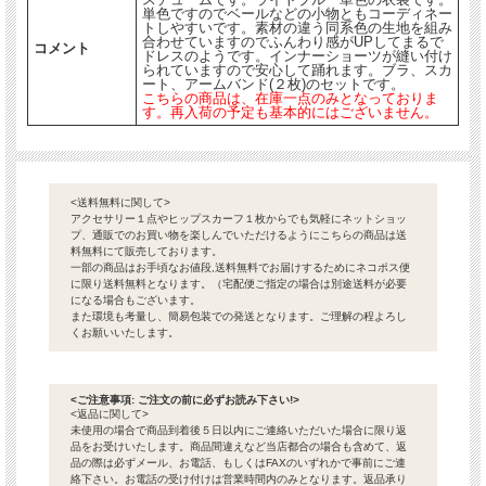
単色ですのでベールなどの小物ともコーディネー
トしやすいです。素材の違う同系色の生地を組み
合わせていますのでふんわり感がUPしてまるで
コメント
ドレスのようです。インナーショーツが縫い付け
られていますので安心して踊れます。ブラ、スカ
ート、アームバンド(２枚)のセットです。
こちらの商品は、在庫一点のみとなっておりま
す。再入荷の予定も基本的にはございません。
<送料無料に関して>
アクセサリー１点やヒップスカーフ１枚からでも気軽にネットショッ
プ、通販でのお買い物を楽しんでいただけるようにこちらの商品は送
料無料にて販売しております。
一部の商品はお手頃なお値段,送料無料でお届けするためにネコポス便
に限り送料無料となります。（宅配便ご指定の場合は別途送料が必要
になる場合もございます。
また環境も考量し、簡易包装での発送となります。ご理解の程よろし
くお願いいたします。
<ご注意事項: ご注文の前に必ずお読み下さい!>
<返品に関して>
未使用の場合で商品到着後５日以内にご連絡いただいた場合に限り返
品をお受けいたします。商品間違えなど当店都合の場合も含めて、返
品の際は必ずメール、お電話、もしくはFAXのいずれかで事前にご連
絡下さい。お電話の受け付けは営業時間内のみとなります。返品承り