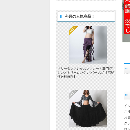
今月の人気商品！
ベリーダンスレッスンスカートSK78ア
シンメトリーロング丈(パープル)【宅配
便送料無料】
イ
ご
お
ク
は