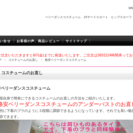
ベリーダンスコスチューム
25ヤードスカート
ヒップスカーフ
い合せ
お客様の声、商品レビュー
サイトマップ
注文いただきますと8/7(金
)までに発送いたします。
ご注文は365日24時間承って
P
コスチュームのお直し
格安ベリーダンスコスチューム
コスチュームのお直し
安ベリーダンスコスチューム
様自身で簡単にできるコスチュームのお直しの方法をご紹介いたします。
格安ベリーダンスコスチュームのアンダーバストのお直
的に下着のブラのように３段階に調節できるようになっています。それでも長い場
節できます。