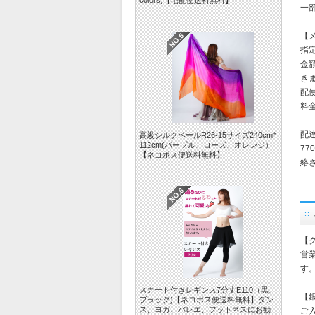
colors)【宅配便送料無料】
一
【
指
金
き
配
料
配
高級シルクベールR26-15サイズ240cm*
112cm(パープル、ローズ、オレンジ）
77
【ネコポス便送料無料】
絡
【
営
す
スカート付きレギンス7分丈E110（黒、
【
ブラック)【ネコポス便送料無料】ダン
ス、ヨガ、バレエ、フットネスにお勧
ご