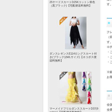
25ヤードスカートD25Kコットン単色
す。
（黒ブラック)【宅配便送料無料】
ク
（
す
※
・ご
ダンスレギンスE114ロングスカート付
・ご
き(ブラック)(M/Lサイズ)【ネコポス便
送料無料】
・ご
※
お
全
マーメイドフリルダンススカートD37(9
全