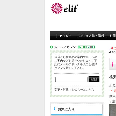
TOP
ご注文方法・送料
お問
今ご
TO
当店から新商品の案内やセールの
ご案内などお送りいたします。下
記にメールアドレスを入力し登録
ボタンを押して下さい。
格
お客
変更・解除・お知らせはこちら
・
基本
で調
お気に入り