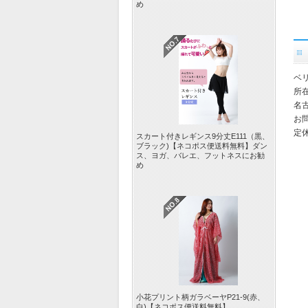
め
ベ
所在
名
お問
定
スカート付きレギンス9分丈E111（黒、
ブラック)【ネコポス便送料無料】ダン
ス、ヨガ、バレエ、フットネスにお勧
め
小花プリント柄ガラベーヤP21-9(赤、
白)【ネコポス便送料無料】