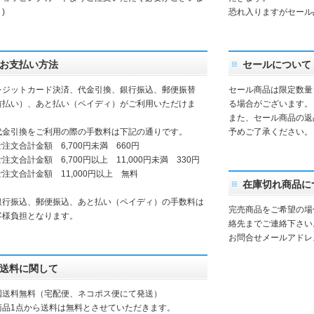
)
恐れ入りますがセール
お支払い方法
セールについて
レジットカード決済、代金引換、銀行振込、郵便振替
セール商品は限定数量
前払い）、あと払い（ペイディ）がご利用いただけま
る場合がございます。
。
また、セール商品の返
代金引換をご利用の際の手数料は下記の通りです。
予めご了承ください。
注文合計金額 6,700円未満 660円
注文合計金額 6,700円以上 11,000円未満 330円
注文合計金額 11,000円以上 無料
在庫切れ商品に
銀行振込、郵便振込、あと払い（ペイディ）の手数料は
完売商品をご希望の場
客様負担となります。
絡先までご連絡下さい
お問合せメールアド
送料に関して
国送料無料（宅配便、ネコポス便にて発送）
商品1点から送料は無料とさせていただきます。