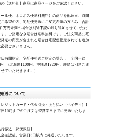
部の【送料別】商品は商品ページをご確認ください。
メール便、ネコポス便送料無料】の商品を配達日、時間
定ご希望の方、宅配便発送にご変更希望の方のみ、合計
額1万円未満の場合は別途下記の通り追加させていただ
ます。ご指定なき場合は送料無料です。ご注文商品に宅
便発送の商品が含まれる場合は宅配便指定されても追加
金必要ございません。
達日時間指定、宅配便発送ご指定の場合： 全国一律
0円 (北海道1100円、沖縄県1320円、離島は別途ご連
させていただきます。）
発送について
クレジットカード・代金引換・あと払い（ペイディ）】
業日15時までのご注文は翌営業日までに発送いたしま
。
銀行振込・郵便振替】
入金確認後、営業日3日以内に発送いたします。