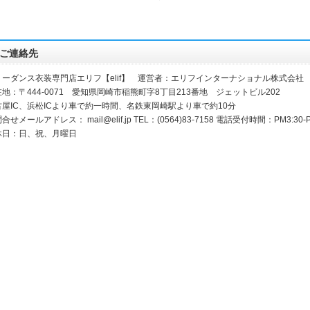
ご連絡先
リーダンス衣装専門店エリフ【elif】 運営者：エリフインターナショナル株式会社
地：〒444-0071 愛知県岡崎市稲熊町字8丁目213番地 ジェットビル202
古屋IC、浜松ICより車で約一時間、名鉄東岡崎駅より車で約10分
合せメールアドレス： mail@elif.jp TEL：(0564)83-7158 電話受付時間：PM3:30-P
休日：日、祝、月曜日