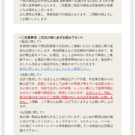
一部の商品はお手頃なお値段,送料無料でお届けするためにネコポス便
に限り送料無料となります。（宅配便ご指定の場合は別途送料が必要
になる場合もございます。
また環境も考量し、簡易包装での発送となります。ご理解の程よろし
くお願いいたします。
<ご注意事項: ご注文の前に必ずお読み下さい!>
<返品に関して>
未使用の場合で商品到着後５日以内にご連絡いただいた場合に限り返
品をお受けいたします。商品間違えなど当店都合の場合も含めて、返
品の際は必ずメール、お電話、もしくはFAXのいずれかで事前にご連
絡下さい。お電話の受け付けは営業時間内のみとなります。返品承り
ましたら当店より返品方法をご連絡させていただきます。
返品に関しましては詳しくはこちらをご確認下さい。
<品質に関して>
当店で販売しているほとんどの商品はアジア方面、中近東方面からの
輸入品です。
品質につきましては我々が常識で考えている品質と比べ
ると劣ります。当店ではダンスの衣装、レッスン着として使用可能な
ものという範囲で商品仕入、販売しております。
小さいシミ、汚れ、
多少の糸のほつれなどご使用に問題のないものは不良品扱いは致しま
せん。
ご理解、ご了承の上お買い上げ下さいますようお願い申し上げ
ます。
<お洗濯に関して>
色の濃い商品は色落ちすることがございます。はじめの数回は他の物
と分けて洗ってください。ヒップスカーフ、コスチューム、ベール、
その他ビーズやスパンコール等装飾品の付属している商品のお洗濯は
避けて下さい。