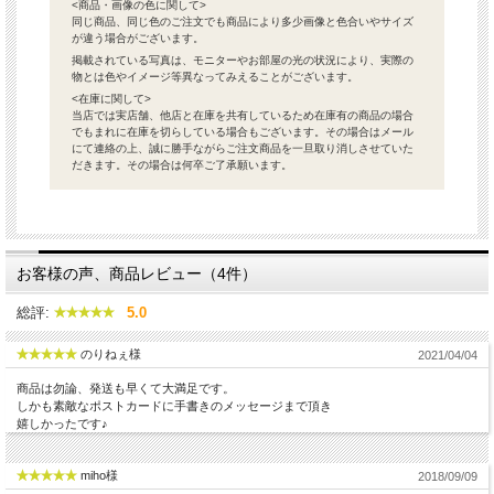
<商品・画像の色に関して>
同じ商品、同じ色のご注文でも商品により多少画像と色合いやサイズ
が違う場合がございます。
掲載されている写真は、モニターやお部屋の光の状況により、実際の
物とは色やイメージ等異なってみえることがございます。
<在庫に関して>
当店では実店舗、他店と在庫を共有しているため在庫有の商品の場合
でもまれに在庫を切らしている場合もございます。その場合はメール
にて連絡の上、誠に勝手ながらご注文商品を一旦取り消しさせていた
だきます。その場合は何卒ご了承願います。
お客様の声、商品レビュー（4件）
総評:
5.0
のりねぇ様
2021/04/04
商品は勿論、発送も早くて大満足です。
しかも素敵なポストカードに手書きのメッセージまで頂き
嬉しかったです♪
miho様
2018/09/09