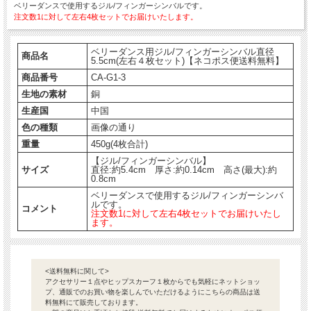
ベリーダンスで使用するジル/フィンガーシンバルです。
注文数1に対して左右4枚セットでお届けいたします。
ベリーダンス用ジル/フィンガーシンバル直径
商品名
5.5cm(左右４枚セット)【ネコポス便送料無料】
商品番号
CA-G1-3
生地の素材
銅
生産国
中国
色の種類
画像の通り
重量
450g(4枚合計)
【ジル/フィンガーシンバル】
サイズ
直径:約5.4cm 厚さ:約0.14cm 高さ(最大):約
0.8cm
ベリーダンスで使用するジル/フィンガーシンバ
ルです。
コメント
注文数1に対して左右4枚セットでお届けいたし
ます。
<送料無料に関して>
アクセサリー１点やヒップスカーフ１枚からでも気軽にネットショッ
プ、通販でのお買い物を楽しんでいただけるようにこちらの商品は送
料無料にて販売しております。