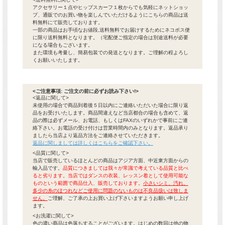
アクセサリー１点やヒップスカーフ１枚からでも気軽にネットショッ
プ、通販でのお買い物を楽しんでいただけるようにこちらの商品は送
料無料にて販売しております。
一部の商品はお手頃なお値段,送料無料でお届けするためにネコポス便
に限り送料無料となります。（宅配便ご指定の場合は別途送料が必要
になる場合もございます。
また環境も考量し、簡易包装での発送となります。ご理解の程よろし
くお願いいたします。
<ご注意事項: ご注文の前に必ずお読み下さい!>
<返品に関して>
未使用の場合で商品到着後５日以内にご連絡いただいた場合に限り返
品をお受けいたします。商品間違えなど当店都合の場合も含めて、返
品の際は必ずメール、お電話、もしくはFAXのいずれかで事前にご連
絡下さい。お電話の受け付けは営業時間内のみとなります。返品承り
ましたら当店より返品方法をご連絡させていただきます。
返品に関しましては詳しくはこちらをご確認下さい。
<品質に関して>
当店で販売しているほとんどの商品はアジア方面、中近東方面からの
輸入品です。
品質につきましては我々が常識で考えている品質と比べ
ると劣ります。当店ではダンスの衣装、レッスン着として使用可能な
ものという範囲で商品仕入、販売しております。
小さいシミ、汚れ、
多少の糸のほつれなどご使用に問題のないものは不良品扱いは致しま
せん。
ご理解、ご了承の上お買い上げ下さいますようお願い申し上げ
ます。
<お洗濯に関して>
色の濃い商品は色落ちすることがございます。はじめの数回は他の物