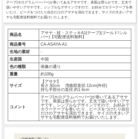
テープ(ホログラムペーパー)が巻いてあるアサヤです。表面は滑らかです。丈夫で
扱いやすいアサヤです。シンプルなデザインですので、お好みでカラーテープを巻
いたり、ビーズをつけたり自分だけのアサヤを演出できます。サイズの大きいアサ
ヤも宅配便送料無料でお届けいたします。
アサヤ・杖・ステッキA1(テープ)(ゴールド/シル
商品名
バー)【宅配便送料無料】
商品番号
CA-ASAYA-A1
生地の素材
-
生産国
中国
色の種類
画像の通り
重量
約100g
【アサヤ】
サイズ
長さ:92cm 湾曲部直径:12cm(外径)
持ち手部分の直径:約1.6cm
テープ(ホログラムペーパー)が巻いてあるアサヤ
です。表面は滑らかです。丈夫で扱いやすいアサ
ヤです。シンプルなデザインですので、お好みで
コメント
カラーテープを巻いたり、ビーズをつけたり自分
だけのアサヤを演出できます。サイズの大きいア
サヤも宅配便送料無料でお届けいたします。
<送料無料に関して>