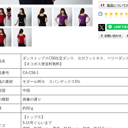
返品について
ダンストップスC56社交ダンス、ヨガフットネス、ベリーダンスの
品名
【ネコポス便送料無料】
品番号
CA-C56-1
地の素材
モダール95％ スパンデックス5%
産国
中国
の種類
画像の通り
量
約50ｇ
【トップス】
5-11号ぐらいまで
イズ