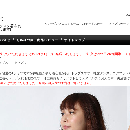
f】
ベリーダンスコスチューム
25ヤードスカート
ヒップスカーフ
ッスン着をお
します!
い合せ
お客様の声、商品レビュー
サイトマップ
注文いただきますと8/12(水
)までに発送いたします。
ご注文は365日24時間承っ
P
ップス
トップス
目普通のTシャツですが伸縮性があり着心地が良いトップスです。社交ダンス、ヨガフット
段着のトップスにお勧めです。体に気持ちよくフットしてスタイル良く見えます！実店舗で
(black)は完売いたしました。今現在再入荷の予定はございません。