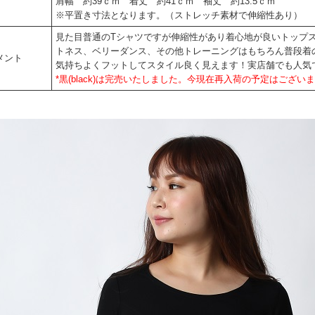
肩幅 約39ｃｍ 着丈 約41ｃｍ 袖丈 約13.5ｃｍ
※平置き寸法となります。（ストレッチ素材で伸縮性あり）
見た目普通のTシャツですが伸縮性があり着心地が良いトップ
トネス、ベリーダンス、その他トレーニングはもちろん普段着
メント
気持ちよくフットしてスタイル良く見えます！実店舗でも人気
*黒(black)は完売いたしました。今現在再入荷の予定はござい