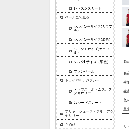
レッスンスカート
ベール全て見る
シルクS-Mサイズ(カラフ
ル）
シルクS-Mサイズ(単色）
シルクＬサイズ(カラフ
ル）
商
シルクLサイズ（単色）
ファンベール
商
トライバル、ジプシー
生
トップス、ボトムス、ア
生
クセサリー
色
25ヤードスカート
重
アサヤ・シューズ・ジル・アク
セサリー
予約品
サ