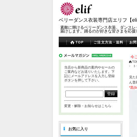
ベリーダンス衣装専門店エリフ【eli
素敵に輝けるベリーダンス衣装、ダンスレ
届けします。踊るのが好きな皆さまを応援
TOP
ご注文方法・送料
お問
今ご
TO
ト
当店から新商品の案内やセールの
ご案内などお送りいたします。下
記にメールアドレスを入力し登録
見た
ボタンを押して下さい。
ん普
*黒
変更・解除・お知らせはこちら
お気に入り