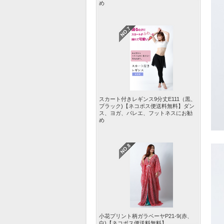
め
スカート付きレギンス9分丈E111（黒、
ブラック)【ネコポス便送料無料】ダン
ス、ヨガ、バレエ、フットネスにお勧
め
小花プリント柄ガラベーヤP21-9(赤、
白)【ネコポス便送料無料】