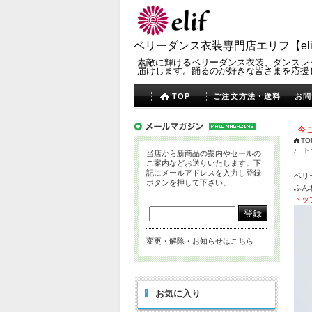
ベリーダンス衣装専門店エリフ【eli
素敵に輝けるベリーダンス衣装、ダンスレ
届けします。踊るのが好きな皆さまを応援
TOP
ご注文方法・送料
お問
今ご
TO
ト
当店から新商品の案内やセールの
ご案内などお送りいたします。下
記にメールアドレスを入力し登録
ベリ
ボタンを押して下さい。
ふん
トッ
変更・解除・お知らせはこちら
お気に入り