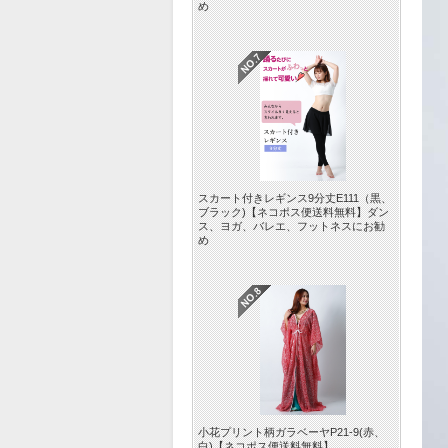
め
スカート付きレギンス9分丈E111（黒、
ブラック)【ネコポス便送料無料】ダン
ス、ヨガ、バレエ、フットネスにお勧
め
小花プリント柄ガラベーヤP21-9(赤、
白)【ネコポス便送料無料】