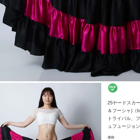
25ヤードスカ
＆フーシャ)（bl
トライバル、
ュフュージョ
価格: