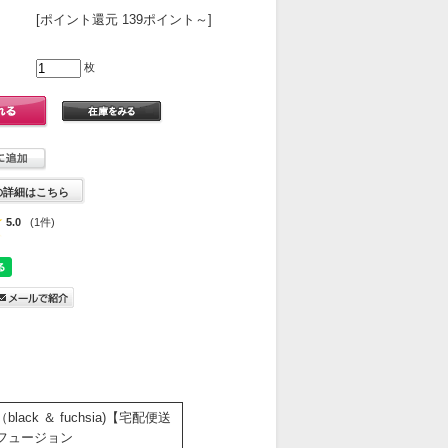
[ポイント還元 139ポイント～]
枚
の詳細はこちら
5.0
(1件)
ck ＆ fuchsia)【宅配便送
フュージョン