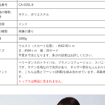
品番号
CA-D25L-8
地の種類、
サテン、ポリエステル
材
産国
インド
の種類
画像の通り
量
1000g
ウエスト（スカート位置）：約62-92ｃｍ
イズ
丈：約94ｃｍ 裾：25ヤード
平置き寸法となります。多少の誤差はお許しください。
ベリーダンスのトライバル、フラメンコフュージョン、スパニ
です。サテン生地なので光沢があり、ギャザー部分もふんわり
メント
す。こちらは黒とフーシャ(赤紫)を組み合わせています。高級
す。
トップスは商品に含まれません。