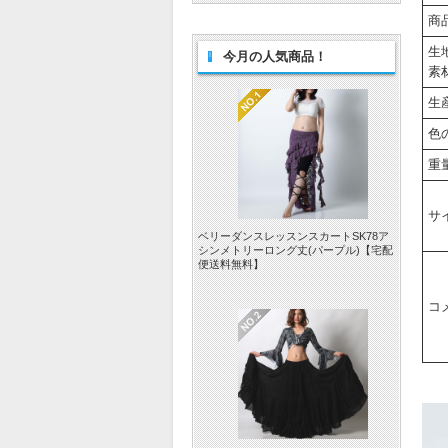
商
生
今月の人気商品！
素
生
色
重
サ
ベリーダンスレッスンスカートSK78ア
シンメトリーロング丈(パープル)【宅配
便送料無料】
コ