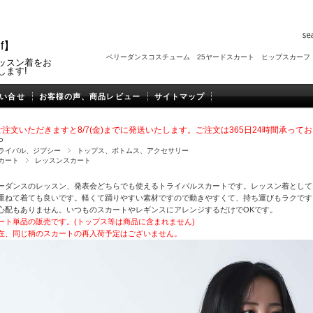
f】
ベリーダンスコスチューム
25ヤードスカート
ヒップスカーフ
ッスン着をお
します!
い合せ
お客様の声、商品レビュー
サイトマップ
注文いただきますと8/7(金
)までに発送いたします。
ご注文は365日24時間承って
P
ライバル、ジプシー
トップス、ボトムス、アクセサリー
カート
レッスンスカート
ーダンスのレッスン、発表会どちらでも使えるトライバルスカートです。レッスン着として
重ねて着ても良いです。軽くて踊りやすい素材ですので動きやすくて、持ち運びもラクです
心配もありません。いつものスカートやレギンスにアレンジするだけでOKです。
ート単品の販売です。(トップス等は商品に含まれません)
在、同じ柄のスカートの再入荷予定はございません。