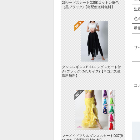
25ヤードスカートD25Kコットン単色
（黒ブラック)【宅配便送料無料】
生
色
重
サ
ダンスレギンスE114ロングスカート付
き(ブラック)(M/Lサイズ)【ネコポス便
送料無料】
コ
マーメイドフリルダンススカートD37(9