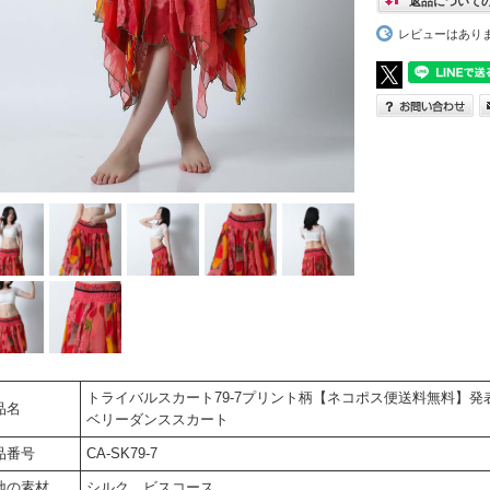
返品について
レビューはあり
トライバルスカート79-7プリント柄【ネコポス便送料無料】
品名
ベリーダンススカート
品番号
CA-SK79-7
地の素材
シルク、ビスコース