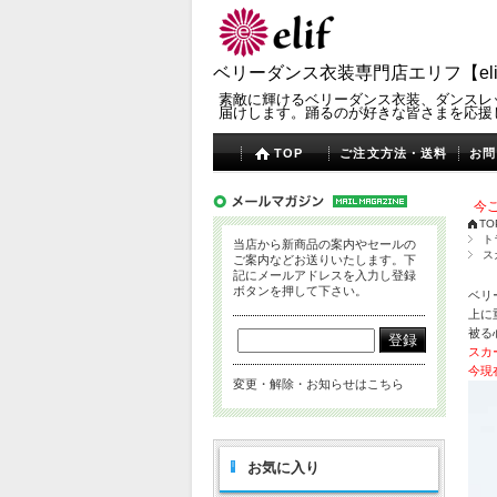
ベリーダンス衣装専門店エリフ【eli
素敵に輝けるベリーダンス衣装、ダンスレ
届けします。踊るのが好きな皆さまを応援
TOP
ご注文方法・送料
お問
今ご
TO
ト
当店から新商品の案内やセールの
ス
ご案内などお送りいたします。下
記にメールアドレスを入力し登録
ボタンを押して下さい。
ベリ
上に
被る
スカ
今現
変更・解除・お知らせはこちら
お気に入り