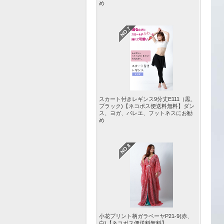
め
スカート付きレギンス9分丈E111（黒、
ブラック)【ネコポス便送料無料】ダン
ス、ヨガ、バレエ、フットネスにお勧
め
小花プリント柄ガラベーヤP21-9(赤、
白)【ネコポス便送料無料】