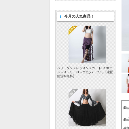
今月の人気商品！
ベリーダンスレッスンスカートSK78ア
シンメトリーロング丈(パープル)【宅配
便送料無料】
商
商
生