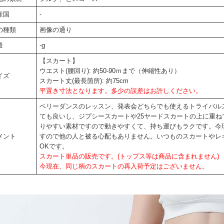
産国
-
の種類
画像の通り
量
-g
【スカート】
ウエスト(腰回り): 約50-90ｍまで（伸縮性あり）
イズ
スカート丈(最長箇所): 約75cm
平置き寸法となります。多少の誤差はお許しください。
ベリーダンスのレッスン、発表会どちらでも使えるトライバル
ても良いし、ジプシースカートや25ヤードスカートの上に重ね
りやすい素材ですので動きやすくて、持ち運びもラクです。今
メント
すので他の人と被る心配もありません。いつものスカートやレ
OKです。
スカート単品の販売です。(トップス等は商品に含まれません)
今現在、同じ柄のスカートの再入荷予定はございません。